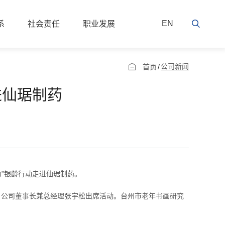
EN
系
社会责任
职业发展
公司新闻
首页
/
进仙琚制药
力”银龄行动走进仙琚制药。
公司董事长兼总经理张宇松出席活动。台州市老年书画研究