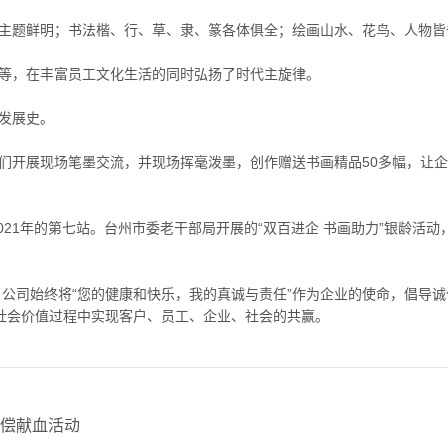
题鲜明；书法楷、行、草、隶、篆各体俱全；绘画山水、花鸟、人物皆
等，在丰富员工文化生活的同时弘扬了时代主旋律。
发展史。
开展现场笔墨交流，并现场挥毫泼墨，创作赠送书画精品50多幅，让企
21年的第七站。台州市委老干部局开展的“双百进企 书画助力”银龄活动，
。
司始终将“您的健康和快乐，我的真诚与责任”作为企业的使命，倡导诚
社会价值过程中实现客户、员工、企业、社会的共赢。
无偿献血活动