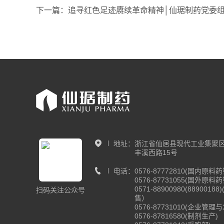
下一篇：追寻红色足迹赓续革命精神│仙琚制药党委组
地址：
浙江省仙居县现代工业集聚
丰溪西路15号
电话：
0576-87772810(国内原料
0576-87731055(国外原料
0571-88900980(8890018
扫码关注公众号
售）
0576-87731010(企业管理
0576-87816580(制剂生产)