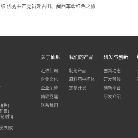
织 优秀共产党员赴古田、闽西革命红色之旅
关于仙琚
我们的产品
研发与创新
走进仙琚
制剂产品
创新动态
企业文化
原料药中间体
研发管线
企业荣誉
定制开发
创新平台
区
仙琚党建
研发介绍
联系我们
药销售)
药销售)
8)(制剂销
与发展部)